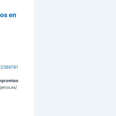
os en
2386781
ompromiso
ajeros.es/