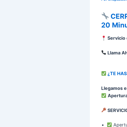
CERR
20 Min
Servicio
Llama AH
¿TE HA
Llegamos e
Apertur
SERVICIO
Apertu