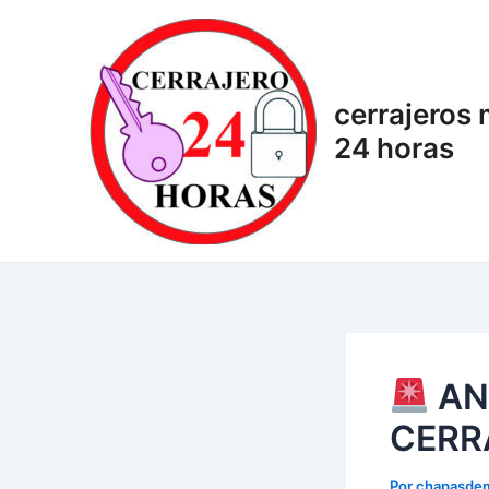
Ir
Navegación
al
de
contenido
entradas
cerrajeros
24 horas
AN
CERR
Por
chapasde