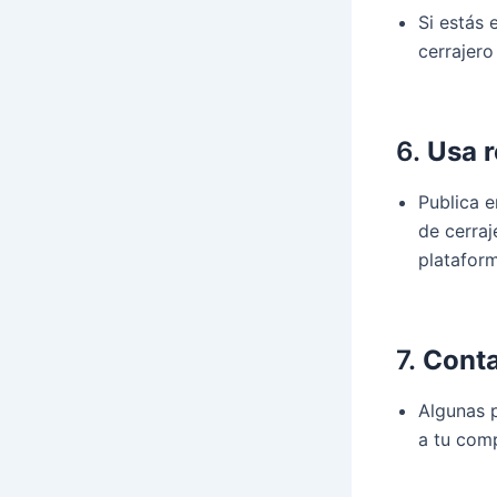
Si estás 
cerrajero
6.
Usa r
Publica 
de cerraj
platafor
7.
Conta
Algunas p
a tu comp