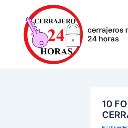
Ir
Navegación
al
de
contenido
entradas
cerrajeros
24 horas
10 F
CERR
Por
chapasde