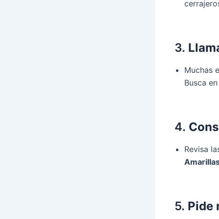
cerrajero
3.
Llama
Muchas em
Busca en 
4.
Consu
Revisa la
Amarilla
5.
Pide 