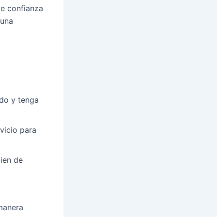
de confianza
guna
ado y tenga
rvicio para
uien de
 manera