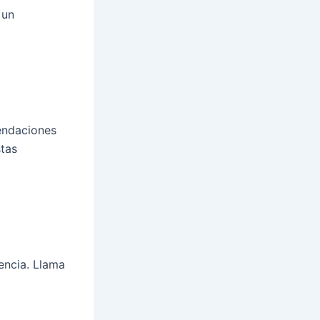
 un
endaciones
stas
encia. Llama