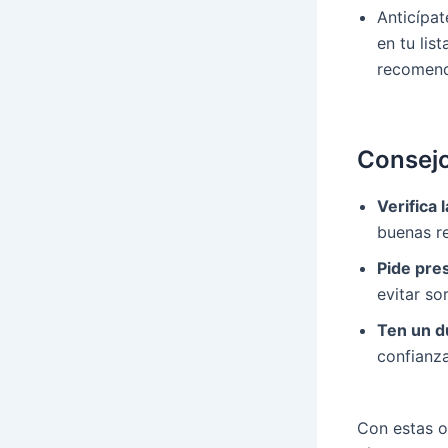
Anticípa
en tu lis
recomend
Consejo
Verifica 
buenas re
Pide pre
evitar so
Ten un d
confianza
Con estas o