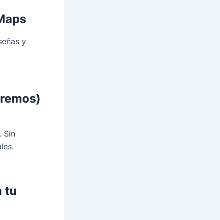
 Maps
señas y
tremos)
a
. Sin
les.
 tu