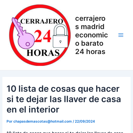
Ir
Navegación
Main
al
de
Men
cerrajero
contenido
entradas
s madrid
economic
o barato
24 horas
10 lista de cosas que hacer
si te dejar las llaver de casa
en el interior
Por
chapasdemascotas@hotmail.com
/
22/09/2024