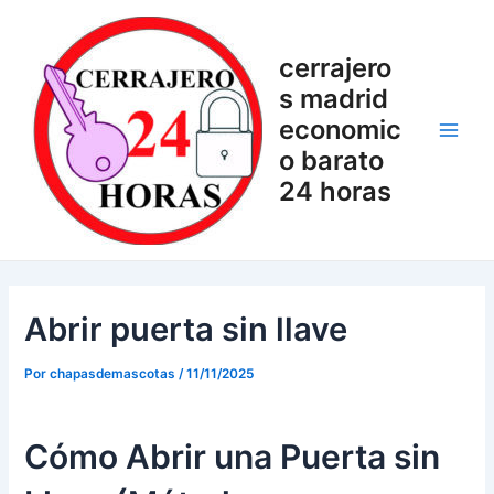
Ir
Navegación
Main
al
de
Men
cerrajero
contenido
entradas
s madrid
economic
o barato
24 horas
Abrir puerta sin llave
Por
chapasdemascotas
/
11/11/2025
Cómo Abrir una Puerta sin