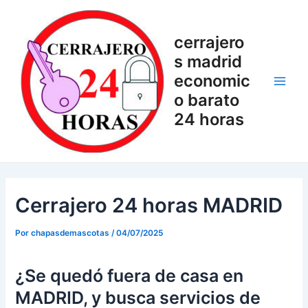
Ir
Navegación
Main
al
de
Men
cerrajero
contenido
entradas
s madrid
economic
o barato
24 horas
Cerrajero 24 horas MADRID
Por
chapasdemascotas
/
04/07/2025
¿Se quedó fuera de casa en
MADRID, y busca servicios de