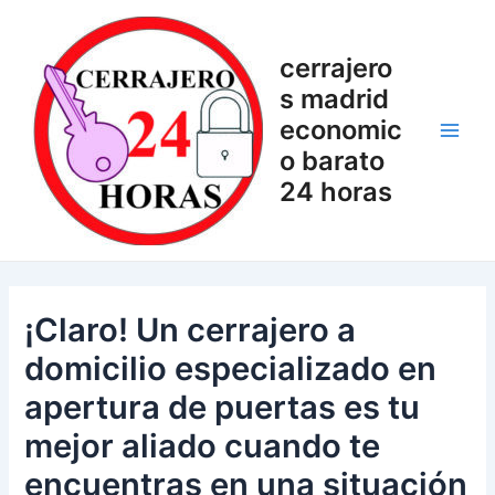
Ir
Navegación
Main
al
de
Men
cerrajero
contenido
entradas
s madrid
economic
o barato
24 horas
¡Claro! Un cerrajero a
domicilio especializado en
apertura de puertas es tu
mejor aliado cuando te
encuentras en una situación