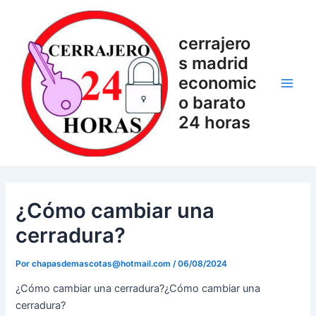
Ir
Navegación
Main
al
de
Men
cerrajero
contenido
entradas
s madrid
economic
o barato
24 horas
¿Cómo cambiar una
cerradura?
Por
chapasdemascotas@hotmail.com
/
06/08/2024
¿Cómo cambiar una cerradura?¿Cómo cambiar una
cerradura?