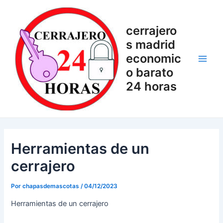
Ir
Navegación
Main
al
de
Men
cerrajero
contenido
entradas
s madrid
economic
o barato
24 horas
Herramientas de un
cerrajero
Por
chapasdemascotas
/
04/12/2023
Herramientas de un cerrajero