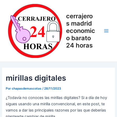
Ir
Navegación
Main
al
de
Men
cerrajero
contenido
entradas
s madrid
economic
o barato
24 horas
mirillas digitales
Por
chapasdemascotas
/
28/11/2023
¿Todavía no conoces las mirillas digitales? Si a día de hoy
sigues usando una mirilla convencional, en este post, te
vamos a dar las principales razones por las que deberías
plantearte cambiar de mirilla.