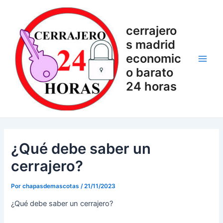
Ir
Navegación
Main
al
de
Men
cerrajero
contenido
entradas
s madrid
economic
o barato
24 horas
¿Qué debe saber un
cerrajero?
Por
chapasdemascotas
/
21/11/2023
¿Qué debe saber un cerrajero?