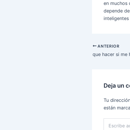
en muchos c
depende de 
inteligentes
ANTERIOR
Deja un 
Tu direcció
están marc
Escribe
aquí...