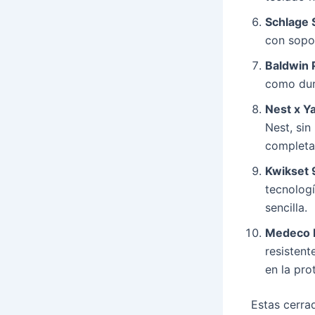
Schlage 
con sopo
Baldwin 
como dura
Nest x Y
Nest, sin
completa
Kwikset 
tecnologí
sencilla.
Medeco 
resistent
en la pro
Estas cerrad