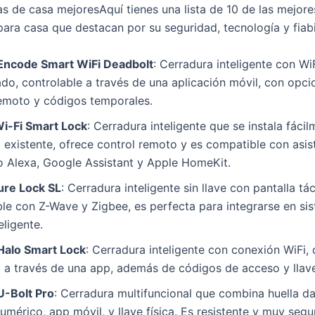
as de casa mejoresAquí tienes una lista de 10 de las mejore
para casa que destacan por su seguridad, tecnología y fiabi
Encode Smart WiFi Deadbolt
: Cerradura inteligente con Wi
do, controlable a través de una aplicación móvil, con opci
emoto y códigos temporales.
i-Fi Smart Lock
: Cerradura inteligente que se instala fáci
o existente, ofrece control remoto y es compatible con asis
 Alexa, Google Assistant y Apple HomeKit.
ure Lock SL
: Cerradura inteligente sin llave con pantalla táct
le con Z-Wave y Zigbee, es perfecta para integrarse en si
eligente.
Halo Smart Lock
: Cerradura inteligente con conexión WiFi,
l a través de una app, además de códigos de acceso y llave
U-Bolt Pro
: Cerradura multifuncional que combina huella dac
umérico, app móvil, y llave física. Es resistente y muy segu