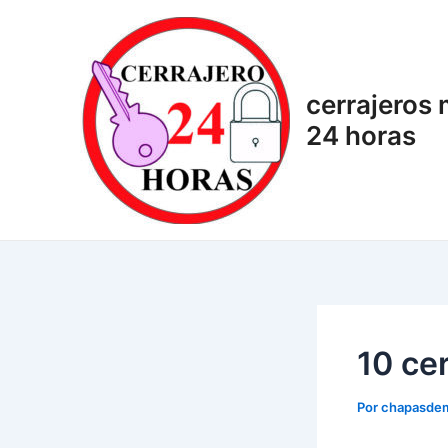
Ir
Navegación
al
de
contenido
entradas
cerrajeros
24 horas
10 ce
Por
chapasde