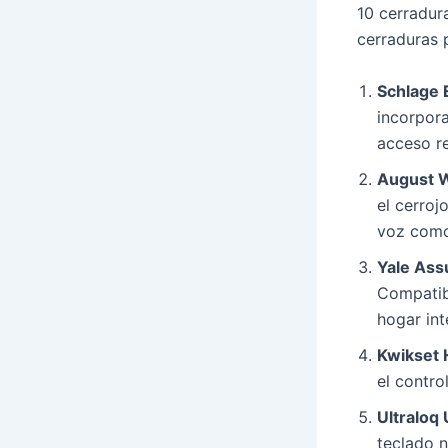
10 cerradur
cerraduras 
Schlage 
incorpora
acceso r
August W
el cerroj
voz como
Yale Ass
Compatib
hogar int
Kwikset 
el contro
Ultraloq 
teclado n