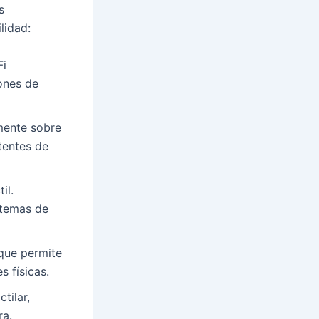
s
lidad:
Fi
ones de
lmente sobre
tentes de
il.
stemas de
 que permite
s físicas.
tilar,
ra.