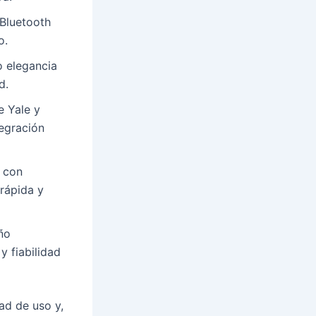
 Bluetooth
o.
o elegancia
d.
e Yale y
tegración
d con
 rápida y
ño
y fiabilidad
ad de uso y,