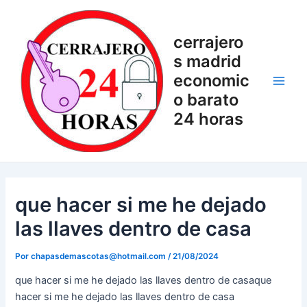
Ir
Navegación
Main
al
de
Men
cerrajero
contenido
entradas
s madrid
economic
o barato
24 horas
que hacer si me he dejado
las llaves dentro de casa
Por
chapasdemascotas@hotmail.com
/
21/08/2024
que hacer si me he dejado las llaves dentro de casaque
hacer si me he dejado las llaves dentro de casa